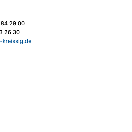
 84 29 00
83 26 30
-kreissig.de