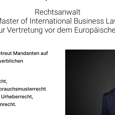
Rechtsanwalt
aster of International Business L
ur Vertretung vor dem Europäisc
etreut Mandanten auf
werblichen
ht,
brauchsmusterrecht
 Urheberrecht,
nrecht.