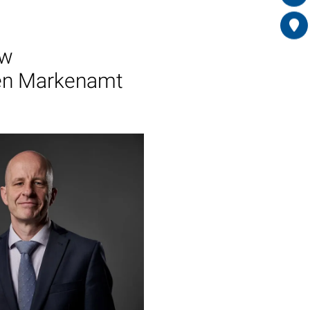
aw
hen Markenamt