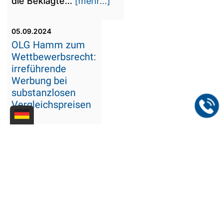
die Beklagte...
[mehr...]
05.09.2024
OLG Hamm zum
Wettbewerbsrecht:
irreführende
Werbung bei
substanzlosen
Vergleichspreisen
Die Werbung in
einer Postenbörse
mit sog.
durchgestrichenen
"Statt"-Preisen ist
irreführend, wenn
sie mehrdeutig ist,
weil nicht