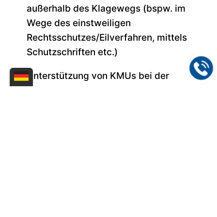
außerhalb des Klagewegs (bspw. im
Wege des einstweiligen
Rechtsschutzes/Eilverfahren, mittels
Schutzschriften etc.)
Unterstützung von KMUs bei der
Förderung
in allen Leistungsphasen
(50%-Förderung
WIPANO
des BMWK,
KMU-Fonds
des EUIPO)